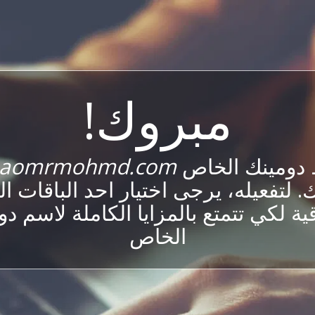
مبروك!
 دومينك الخاص
aomrmohmd.com
 لتفعيله، يرجى اختيار احد الباقات ا
ية لكي تتمتع بالمزايا الكاملة لاسم د
الخاص