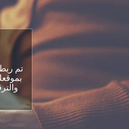
تم ربط
بموقعك.
والترق